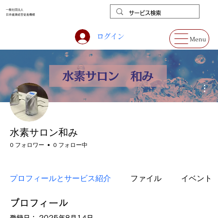
一般社団法人
日本健康経営促進機構
ログイン
Menu
そ
水素サロン和み
0 フォロワー
0 フォロー中
健康増進・予防
+
4
プロフィールとサービス紹介
ファイル
イベント
プロフィール